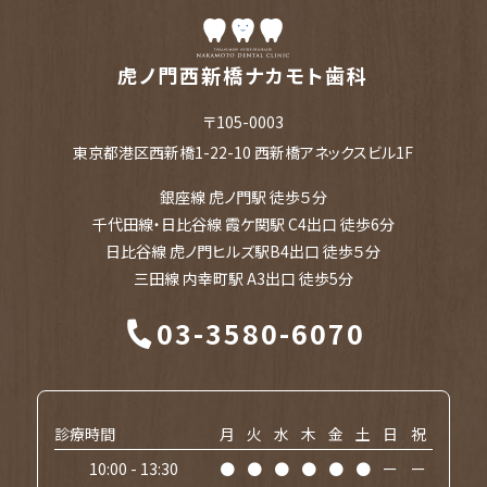
虎ノ門西新橋ナカモト歯科
〒105-0003
東京都港区西新橋1-22-10 西新橋アネックスビル1F
銀座線 虎ノ門駅 徒歩５分
千代田線・日比谷線 霞ケ関駅 C4出口 徒歩6分
日比谷線 虎ノ門ヒルズ駅B4出口 徒歩５分
三田線 内幸町駅 A3出口 徒歩5分
03-3580-6070
診療時間
月
火
水
木
金
土
日
祝
10:00 - 13:30
●
●
●
●
●
●
ー
ー