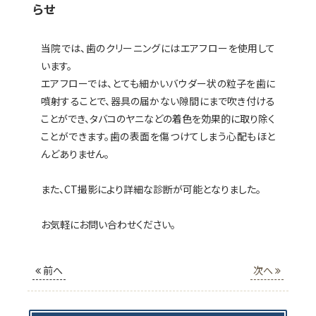
らせ
当院では、歯のクリーニングにはエアフローを使用して
HOME
います。
エアフローでは、
とても細かいバウダー状の粒子を歯に
歯科医師紹介
噴射することで、
器具の届かない隙間にまで吹き付ける
ことができ、タバコのヤニなどの着色を効果的に取り除く
ことができます。歯の表面を傷つけてしまう心配もほと
院内紹介
んどありません。
診療案内
また、CT撮影により詳細な診断が可能となりました。
アクセス
お気軽にお問い合わせください。
前へ
次へ